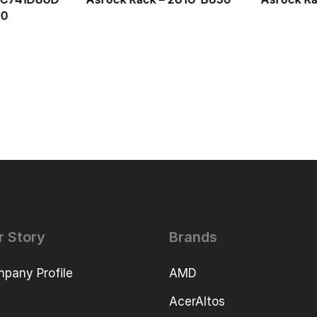
50
r Story
Brands
pany Profile
AMD
AcerAltos