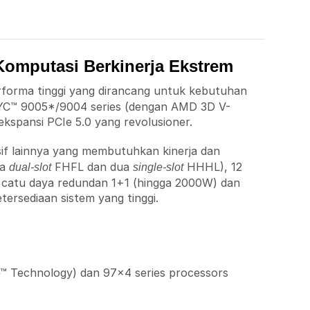
mputasi Berkinerja Ekstrem
rforma tinggi yang dirancang untuk kebutuhan
EPYC™ 9005*/9004 series (dengan AMD 3D V-
spansi PCIe 5.0 yang revolusioner.
sif lainnya yang membutuhkan kinerja dan
ua
FHFL dan dua
HHHL), 12
dual-slot
single-slot
catu daya redundan 1+1 (hingga 2000W) dan
rsediaan sistem yang tinggi.
Technology) dan 97×4 series processors