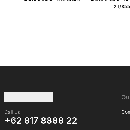
2T/X5
Ou
Com
Call us
+62 817 8888 22