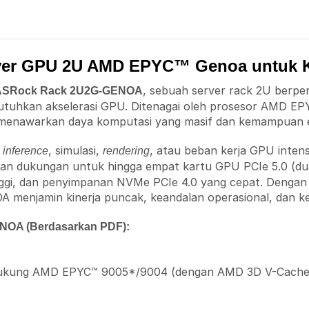
er GPU 2U AMD EPYC™ Genoa untuk Ko
, sebuah server rack 2U berpe
ASRock Rack 2U2G-GENOA
mbutuhkan akselerasi GPU. Ditenagai oleh prosesor AMD 
i menawarkan daya komputasi yang masif dan kemampuan ek
,
, simulasi,
, atau beban kerja GPU inten
inference
rendering
engan dukungan untuk hingga empat kartu GPU PCIe 5.0 (d
gi, dan penyimpanan NVMe PCIe 4.0 yang cepat. Dengan 
enjamin kinerja puncak, keandalan operasional, dan kete
ENOA (Berdasarkan PDF):
ukung AMD EPYC™ 9005*/9004 (dengan AMD 3D V-Cache™ 