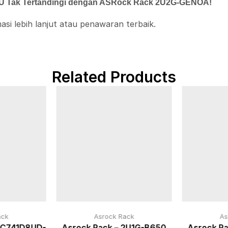
PU Tak Tertandingi dengan ASRock Rack 2U2G-GENOA!
si lebih lanjut atau penawaran terbaik.
Related Products
ack
Asrock Rack
As
PC741D8UD-
Asrock Rack – 2U1G-B650
Asrock Ra