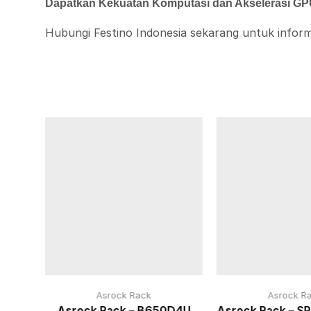
Dapatkan Kekuatan Komputasi dan Akselerasi G
Hubungi Festino Indonesia sekarang untuk informa
Asrock Rack
Asrock R
ICX2
Asrock Rack – B650D4U
Asrock Rack – S