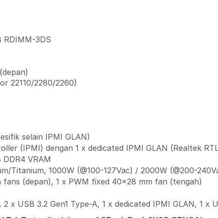
GB RDIMM-3DS
 (depan)
tor 22110/2280/2260)
sifik selain IPMI GLAN)
er (IPMI) dengan 1 x dedicated IPMI GLAN (Realtek RTL
B DDR4 VRAM
um/Titanium, 1000W (@100-127Vac) / 2000W (@200-240V
ans (depan), 1 x PWM fixed 40×28 mm fan (tengah)
 2 x USB 3.2 Gen1 Type-A, 1 x dedicated IPMI GLAN, 1 x