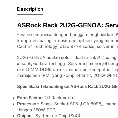
Description
ASRock Rack 2U2G-GENOA: Serv
Festino Indonesia dengan bangga menghadirkan
komputasi paling intensif dan aplikasi yang me
Cache™ Technology) atau 97×4 series, server in
2U2G-GENOA adalah solusi ideal untuk
AI training
data tertinggi. Server ini menonjol d
throughput
slot DIMM DDR5 untuk memori berkecepatan ting
manajemen IPMI yang komprehensif, 2U2G-GENOA m
Spesifikasi Teknis Singkat ASRock Rack 2U2G-G
2U Rackmount
Form Factor:
Single Socket SP5 (LGA 6096), mend
Processor:
(hingga 360W TDP)
System on Chip (SoC)
Chipset: