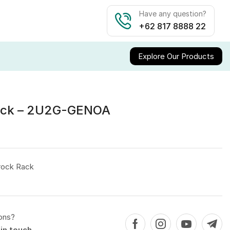
Have any question?
+62 817 8888 22
Explore Our Products
ack – 2U2G-GENOA
rock Rack
ons?
in touch