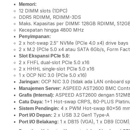
Memori:
12 DIMM slots (1DPC)
DDR5 RDIMM, RDIMM-3DS
Maks. Kapasitas per DIMM: 128GB RDIMM, 512
Kecepatan hingga 4800 MHz
Penyimpanan:
2 x hot-swap 2.5″ NVMe (PCIe 4.0 x4) drive bays
2 x M.2 (PCIe 5.0 x4 atau SATA 6Gb/s, Form Fac
Slot Ekspansi PCIe 5.0:
2 x FHFL dual-slot PCIe 5.0 x16
2 x HHHL single-slot PCIe 5.0 x16
1 x OCP NIC 3.0 (PCIe 5.0 x16)
OCP NIC 3.0 (tidak ada LAN onboard spe
Jaringan:
ASPEED AST2600 BMC Controll
Manajemen Server:
ASPEED AST2600 dengan 512M
Grafis (Internal):
1+1 Hot-swap CRPS, 80-PLUS Platin
Catu Daya:
4 x PWM Hot-swap 80×56 mm f
Sistem Pendingin:
2 x USB 3.2 Gen1 Type-A
Port I/O Depan:
1 x DB15 (VGA), 1 x DB9 (COM),
Port I/O Belakang: