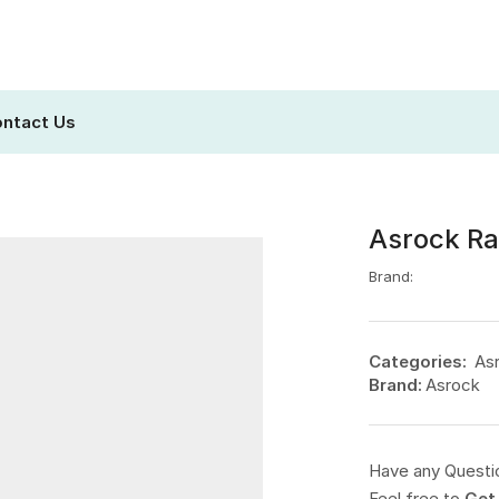
ntact Us
Asrock R
Brand:
Categories:
As
Brand:
Asrock
Have any Questi
Feel free to
Get 