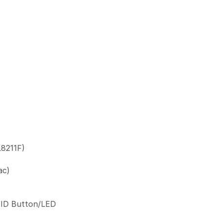
8211F)
ac)
 UID Button/LED