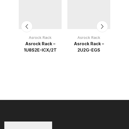
ck
Asrock Rack
Asrock Rack
A
k –
Asrock Rack –
Asrock Rack –
As
OA/2T
1U8S2E-ICX/2T
2U2G-EGS
2