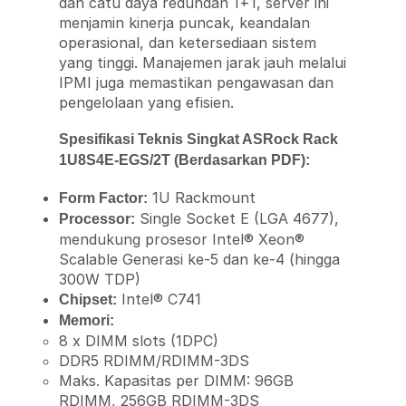
dan catu daya redundan 1+1, server ini
menjamin kinerja puncak, keandalan
operasional, dan ketersediaan sistem
yang tinggi. Manajemen jarak jauh melalui
IPMI juga memastikan pengawasan dan
pengelolaan yang efisien.
Spesifikasi Teknis Singkat ASRock Rack
1U8S4E-EGS/2T (Berdasarkan PDF):
1U Rackmount
Form Factor:
Single Socket E (LGA 4677),
Processor:
mendukung prosesor Intel® Xeon®
Scalable Generasi ke-5 dan ke-4 (hingga
300W TDP)
Intel® C741
Chipset:
Memori:
8 x DIMM slots (1DPC)
DDR5 RDIMM/RDIMM-3DS
Maks. Kapasitas per DIMM: 96GB
RDIMM, 256GB RDIMM-3DS