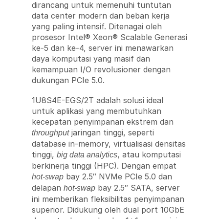
dirancang untuk memenuhi tuntutan
data center modern dan beban kerja
yang paling intensif. Ditenagai oleh
prosesor Intel® Xeon® Scalable Generasi
ke-5 dan ke-4, server ini menawarkan
daya komputasi yang masif dan
kemampuan I/O revolusioner dengan
dukungan PCIe 5.0.
1U8S4E-EGS/2T adalah solusi ideal
untuk aplikasi yang membutuhkan
kecepatan penyimpanan ekstrem dan
jaringan tinggi, seperti
throughput
database in-memory, virtualisasi densitas
tinggi,
, atau komputasi
big data analytics
berkinerja tinggi (HPC). Dengan empat
bay 2.5″ NVMe PCIe 5.0 dan
hot-swap
delapan
bay 2.5″ SATA, server
hot-swap
ini memberikan fleksibilitas penyimpanan
superior. Didukung oleh dual port 10GbE