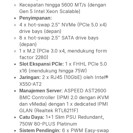
Kecepatan hingga 5600 MT/s (dengan
Gen 5 Intel Xeon Scalable)
Penyimpanan:
4 x hot-swap 2.5″ NVMe (PCIe 5.0 x4)
drive bays (depan)
8 x hot-swap 2.5″ SATA drive bays
(depan)
1 x M.2 (PCIe 3.0 x4, mendukung form
factor 2280)
1 x FHHL PCIe 5.0
Slot Ekspansi PCIe:
x16 (mendukung hingga 75W)
2 x RJ45 (10GbE) oleh Intel®
Jaringan:
X550-AT2
ASPEED AST2600
Manajemen Server:
BMC Controller (IPMI 2.0 dengan iKVM
dan vMedia) dengan 1 x dedicated IPMI
GLAN (Realtek RTL8211F)
1+1 Slim PSU Redundant,
Catu Daya:
750W 80-PLUS Platinum
6 x PWM Easy-swap
Sistem Pendingin: