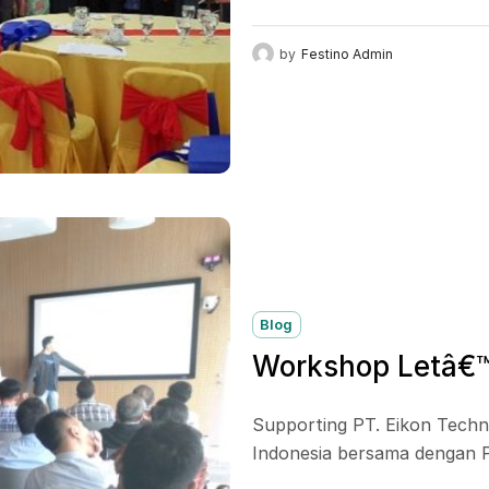
total undangan...
by
Festino Admin
Blog
Workshop Letâ€™s
Supporting PT. Eikon Techn
Indonesia bersama dengan P
memperkenalkan fitur-fitur..