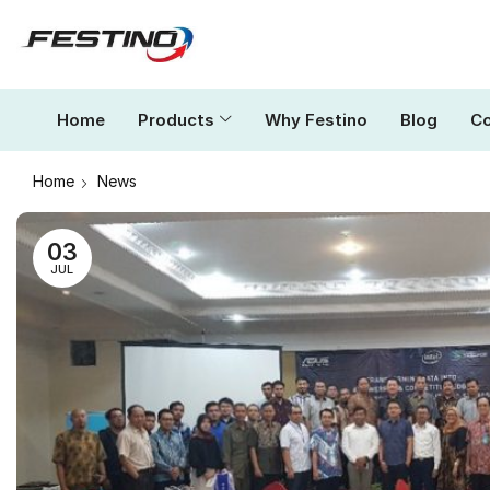
Home
Products
Why Festino
Blog
Co
Home
News
03
JUL