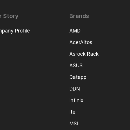
r Story
Brands
pany Profile
AMD
AcerAltos
Asrock Rack
ASUS
Datapp
DDN
Infinix
Itel
MSI