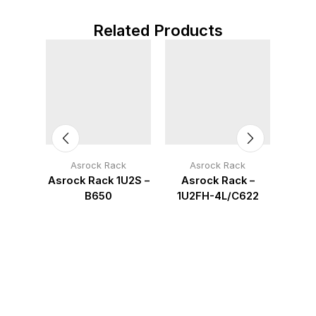
Related Products
ck
Asrock Rack
Asrock Rack
A
k –
Asrock Rack 1U2S –
Asrock Rack –
As
4U
B650
1U2FH-4L/C622
1U8