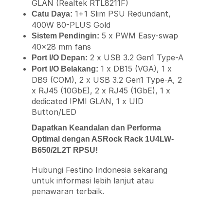
GLAN (Realtek RTL8211F)
1+1 Slim PSU Redundant,
Catu Daya:
400W 80-PLUS Gold
5 x PWM Easy-swap
Sistem Pendingin:
40×28 mm fans
2 x USB 3.2 Gen1 Type-A
Port I/O Depan:
1 x DB15 (VGA), 1 x
Port I/O Belakang:
DB9 (COM), 2 x USB 3.2 Gen1 Type-A, 2
x RJ45 (10GbE), 2 x RJ45 (1GbE), 1 x
dedicated IPMI GLAN, 1 x UID
Button/LED
Dapatkan Keandalan dan Performa
Optimal dengan ASRock Rack 1U4LW-
B650/2L2T RPSU!
Hubungi Festino Indonesia sekarang
untuk informasi lebih lanjut atau
penawaran terbaik.