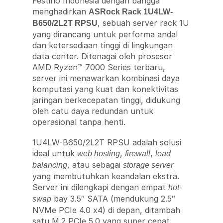
Festino Indonesia dengan bangga
menghadirkan
ASRock Rack 1U4LW-
, sebuah server rack 1U
B650/2L2T RPSU
yang dirancang untuk performa andal
dan ketersediaan tinggi di lingkungan
data center. Ditenagai oleh prosesor
AMD Ryzen™ 7000 Series terbaru,
server ini menawarkan kombinasi daya
komputasi yang kuat dan konektivitas
jaringan berkecepatan tinggi, didukung
oleh catu daya redundan untuk
operasional tanpa henti.
1U4LW-B650/2L2T RPSU adalah solusi
ideal untuk
,
,
web hosting
firewall
load
, atau sebagai
balancing
storage server
yang membutuhkan keandalan ekstra.
Server ini dilengkapi dengan empat
hot-
bay 3.5″ SATA (mendukung 2.5″
swap
NVMe PCIe 4.0 x4) di depan, ditambah
satu M.2 PCIe 5.0 yang super cepat,