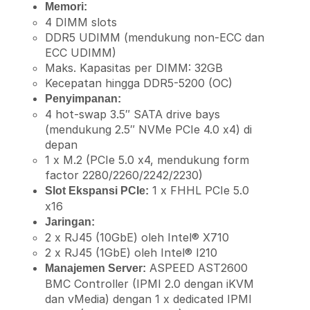
Memori:
4 DIMM slots
DDR5 UDIMM (mendukung non-ECC dan
ECC UDIMM)
Maks. Kapasitas per DIMM: 32GB
Kecepatan hingga DDR5-5200 (OC)
Penyimpanan:
4 hot-swap 3.5″ SATA drive bays
(mendukung 2.5″ NVMe PCIe 4.0 x4) di
depan
1 x M.2 (PCIe 5.0 x4, mendukung form
factor 2280/2260/2242/2230)
1 x FHHL PCIe 5.0
Slot Ekspansi PCIe:
x16
Jaringan:
2 x RJ45 (10GbE) oleh Intel® X710
2 x RJ45 (1GbE) oleh Intel® I210
ASPEED AST2600
Manajemen Server:
BMC Controller (IPMI 2.0 dengan iKVM
dan vMedia) dengan 1 x dedicated IPMI