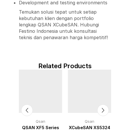
Development and testing environments
Temukan solusi tepat untuk setiap
kebutuhan klien dengan portfolio
lengkap QSAN XCubeSAN. Hubungi
Festino Indonesia untuk konsultasi
teknis dan penawaran harga kompetitif!
Related Products
Qsan
Qsan
eNXT
QSAN XF5 Series
XCubeSAN XS5324
XCub