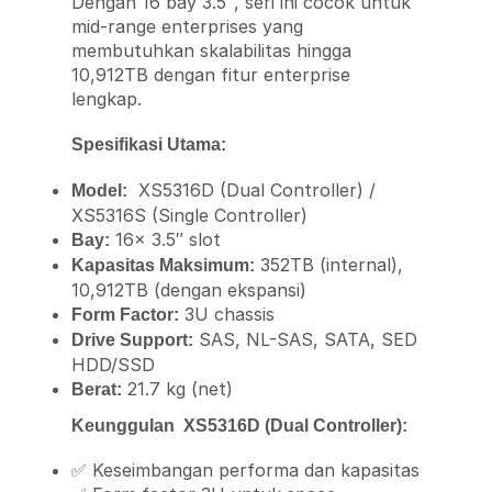
Dengan 16 bay 3.5″, seri ini cocok untuk
mid-range enterprises yang
membutuhkan skalabilitas hingga
10,912TB dengan fitur enterprise
lengkap.
Spesifikasi Utama:
XS5316D (Dual Controller) /
Model:
XS5316S (Single Controller)
16x 3.5″ slot
Bay:
352TB (internal),
Kapasitas Maksimum:
10,912TB (dengan ekspansi)
3U chassis
Form Factor:
SAS, NL-SAS, SATA, SED
Drive Support:
HDD/SSD
21.7 kg (net)
Berat:
Keunggulan XS5316D (Dual Controller):
✅ Keseimbangan performa dan kapasitas