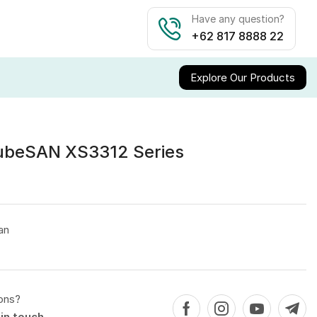
Have any question?
+62 817 8888 22
Explore Our Products
beSAN XS3312 Series
an
ons?
in touch