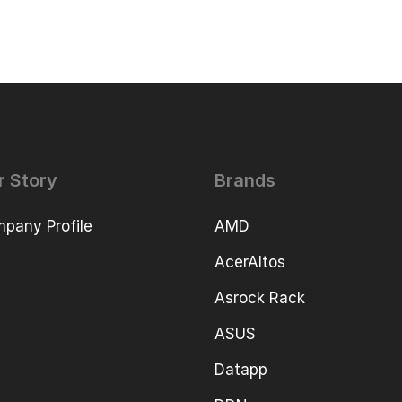
r Story
Brands
pany Profile
AMD
AcerAltos
Asrock Rack
ASUS
Datapp