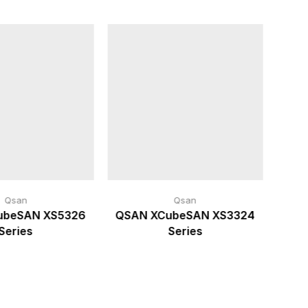
Qsan
Qsan
ubeSAN XS5326
QSAN XCubeSAN XS3324
QSA
Series
Series