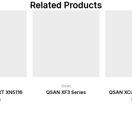
Related Products
Qsan
T XN5116
QSAN XF3 Series
QSAN XC
s