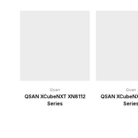
Qsan
Qsan
3324
QSAN XCubeNXT XN8112
QSAN XCubeNX
Series
Serie