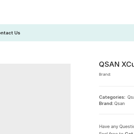
ntact Us
QSAN XCu
Brand:
Categories:
Qs
Brand:
Qsan
Have any Questi
Feel free to
Get 