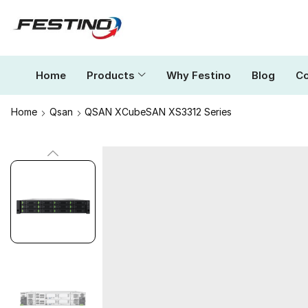
Home
Products
Why Festino
Blog
Co
Home
Qsan
QSAN XCubeSAN XS3312 Series