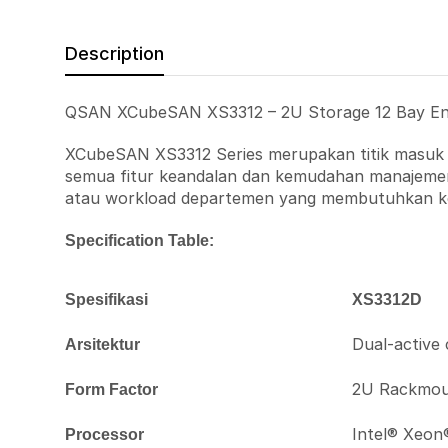
Description
QSAN XCubeSAN XS3312 – 2U Storage 12 Bay Ent
XCubeSAN XS3312 Series merupakan titik masuk s
semua fitur keandalan dan kemudahan manajemen s
atau workload departemen yang membutuhkan kea
Specification Table:
Spesifikasi
XS3312D
Dual-active 
Arsitektur
2U Rackmou
Form Factor
Intel® Xeon
Processor