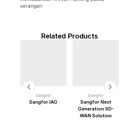
serangan
Related Products
Sangfor
Sangfor
yber
Sangfor IAG
Sangfor Next
MDR)
Generation SD-
Hyp
WAN Solution
Inf