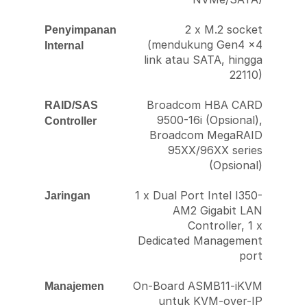
2 x M.2 socket
Penyimpanan
(mendukung Gen4 x4
Internal
link atau SATA, hingga
22110)
Broadcom HBA CARD
RAID/SAS
9500-16i (Opsional),
Controller
Broadcom MegaRAID
95XX/96XX series
(Opsional)
1 x Dual Port Intel I350-
Jaringan
AM2 Gigabit LAN
Controller, 1 x
Dedicated Management
port
On-Board ASMB11-iKVM
Manajemen
untuk KVM-over-IP