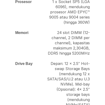
1 x Socket SP5 (LGA
Prosesor
6096), mendukung
prosesor AMD EPYC™
9005 atau 9004 series
(hingga 360W)
24 slot DIMM (12-
Memori
channel, 2 DIMM per
channel), kapasitas
maksimum 2,304GB,
DDR5 hingga 5200MHz
Depan: 12 x 2.5″ Hot-
Drive Bay
swap Storage Bays
(mendukung 12 x
SATA/SAS/U.2 atau U.3
NVMe). Mid-bay
(Opsional): 4x 2.5″
storage bays
(mendukung
NVMe/SATA)