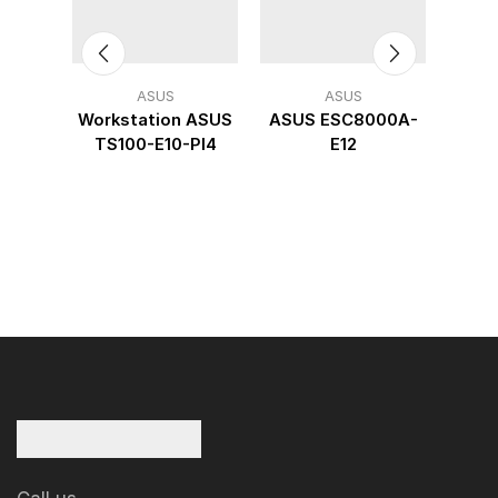
ASUS
ASUS
-E13-
Workstation ASUS
ASUS ESC8000A-
ASUS
TS100-E10-PI4
E12