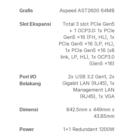
Aspeed AST2600 64MB
Grafis
Total 3 slot PCIe Gen5
Slot Ekspansi
+ 1 OCP3.0: 1x PCIe
Gen5 x16 (FH, HL), 1x
PCIe Gen5 x16 (LP, HL),
1x PCIe Gen5 x16 (x8
link, LP, HL), 1x OCP3.0
(Gen5 x16)
2x USB 3.2 Gen1, 2x
Port I/O
Gigabit LAN (RJ45), 1x
Belakang
Management LAN
(RJ45), 1x VGA
842.5mm x 449mm x
Dimensi
43.85mm
1+1 Redundant 1200W
Power