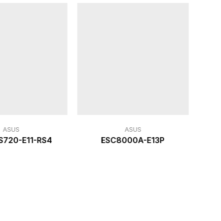
ASUS
ASUS
S720-E11-RS4
ESC8000A-E13P
A