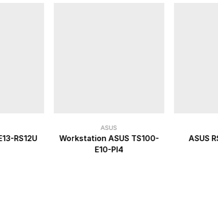
ASUS
E13-RS12U
Workstation ASUS TS100-
ASUS R
E10-PI4