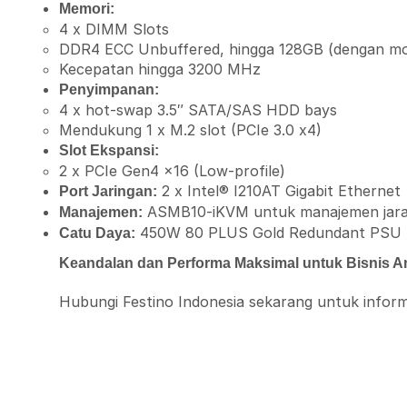
Memori:
4 x DIMM Slots
DDR4 ECC Unbuffered, hingga 128GB (dengan m
Kecepatan hingga 3200 MHz
Penyimpanan:
4 x hot-swap 3.5″ SATA/SAS HDD bays
Mendukung 1 x M.2 slot (PCIe 3.0 x4)
Slot Ekspansi:
2 x PCIe Gen4 x16 (Low-profile)
2 x Intel® I210AT Gigabit Ethernet
Port Jaringan:
ASMB10-iKVM untuk manajemen jara
Manajemen:
450W 80 PLUS Gold Redundant PSU
Catu Daya:
Keandalan dan Performa Maksimal untuk Bisnis A
Hubungi Festino Indonesia sekarang untuk infor