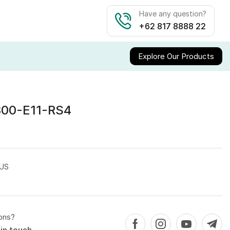
Have any question?
+62 817 8888 22
Explore Our Products
00-E11-RS4
US
ons?
in touch