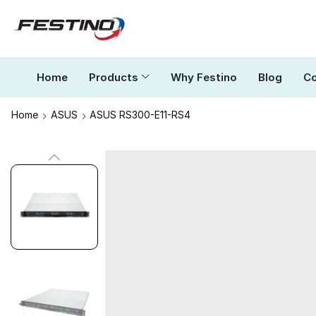
Home
Products
Why Festino
Blog
Co
Home
ASUS
ASUS RS300-E11-RS4