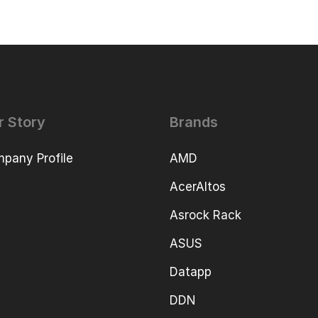
r Story
Brands
pany Profile
AMD
AcerAltos
Asrock Rack
ASUS
Datapp
DDN