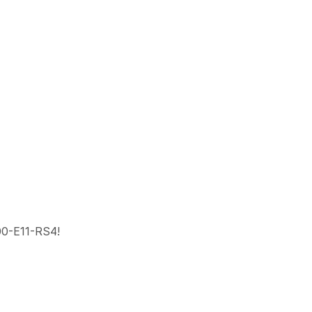
00-E11-RS4!