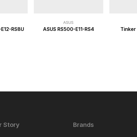
ASUS
-E12-RS8U
ASUS RS500-E11-RS4
Tinker
r Story
Brands