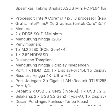
Spesifikasi Teknis Singkat ASUS Mini PC PL64 (B
Processor: Intel® Core™ i7 / i5 / i3 processor (Ra
Grafis: Intel® Iris® Xe Graphics (untuk Core™ i5
Memori:
2 x DDR5 SO-DIMM slots
Mendukung hingga 32GB
Penyimpanan:
1 x M.2 2280 (PCIe Gen4x4)
1 x 2.5” HDD/SSD
Dukungan Tampilan:
Mendukung hingga 3 display independen
Port: 1 x HDMI 2.0, 1 x DisplayPort 1.4, 1 x Disp
Resolusi: Hingga 4K (Ultra HD)
Port Jaringan: 2 x Gigabit LAN (Realtek RTL812
Port I/O:
Depan: 2 x USB 3.2 Gen2 (Type-A), 1 x USB 3.2 G
Belakang: 2 x USB 3.2 Gen2 (Type-A), 1 x Displa
Desain Pendingin: Fanless (Tanpa Kipas)