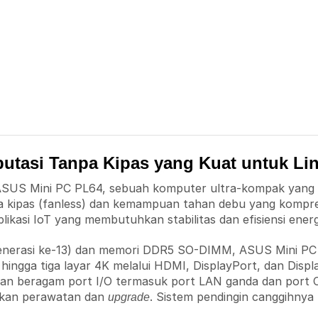
tasi Tanpa Kipas yang Kuat untuk Lin
ASUS Mini PC PL64, sebuah komputer ultra-kompak yang d
 kipas (fanless) dan kemampuan tahan debu yang komprehe
likasi IoT yang membutuhkan stabilitas dan efisiensi energ
(Generasi ke-13) dan memori DDR5 SO-DIMM, ASUS Mini 
gga tiga layar 4K melalui HDMI, DisplayPort, dan Displa
ngan beragam port I/O termasuk port LAN ganda dan port
an perawatan dan
. Sistem pendingin canggihnya
upgrade