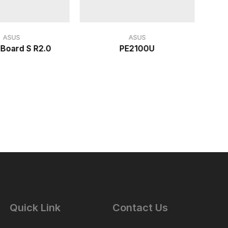
ASUS
ASUS
 Board S R2.0
PE2100U
ASU
Quick Link
Contact Us