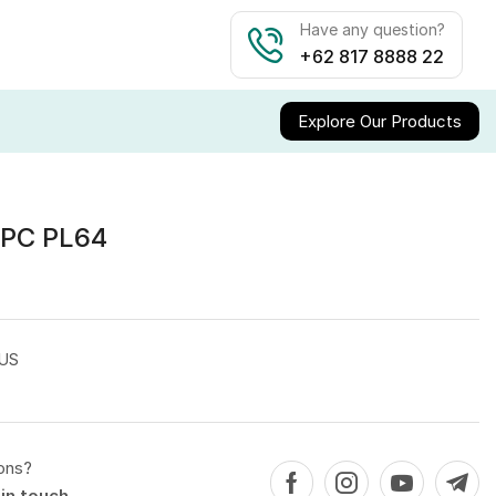
Have any question?
+62 817 8888 22
Explore Our Products
 PC PL64
US
ons?
in touch