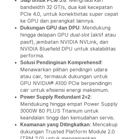
Siap untuk PCIe 5.0
bandwidth 32 GT/s, dua kali kecepatan
PCIe 4.0, untuk konektivitas super cepat
ke GPU dan perangkat lainnya.
: Mendukung
Dukungan GPU dan DPU
hingga delapan GPU
(aktif atau
dual-slot
pasif), jembatan NVIDIA NVLink, dan
NVIDIA Bluefield DPU untuk skalabilitas
performa.
:
Solusi Pendinginan Komprehensif
Menawarkan pilihan pendingin udara
atau cair, termasuk dukungan untuk
GPU NVIDIA® A100 PCIe berpendingin
cair untuk efisiensi energi maksimum.
:
Power Supply Redundant 2+2
Mendukung hingga empat Power Supply
3000W 80 PLUS Titanium untuk
keandalan tinggi dan kemudahan servis.
: Mencakup
Keamanan yang Ditingkatkan
dukungan Trusted Platform Module 2.0
(TPM 2.0) untuk mengamankan