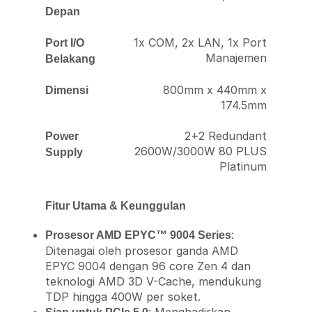
Depan
1x COM, 2x LAN, 1x Port
Port I/O
Manajemen
Belakang
800mm x 440mm x
Dimensi
174.5mm
2+2 Redundant
Power
2600W/3000W 80 PLUS
Supply
Platinum
Fitur Utama & Keunggulan
:
Prosesor AMD EPYC™ 9004 Series
Ditenagai oleh prosesor ganda AMD
EPYC 9004 dengan 96 core Zen 4 dan
teknologi AMD 3D V-Cache, mendukung
TDP hingga 400W per soket.
: Menghadirkan