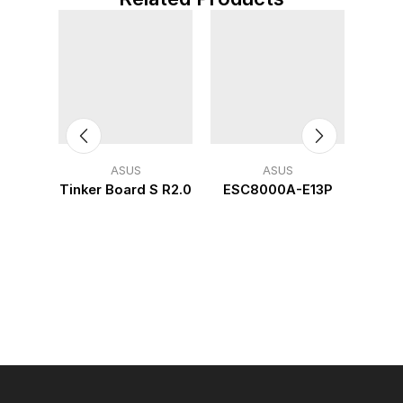
ASUS
ASUS
-E12-
Tinker Board S R2.0
ESC8000A-E13P
ASUS