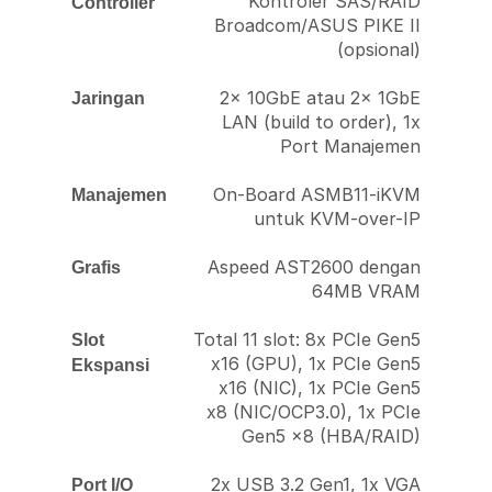
Kontroler SAS/RAID
Controller
Broadcom/ASUS PIKE II
(opsional)
2x 10GbE atau 2x 1GbE
Jaringan
LAN (build to order), 1x
Port Manajemen
On-Board ASMB11-iKVM
Manajemen
untuk KVM-over-IP
Aspeed AST2600 dengan
Grafis
64MB VRAM
Total 11 slot: 8x PCIe Gen5
Slot
x16 (GPU), 1x PCIe Gen5
Ekspansi
x16 (NIC), 1x PCIe Gen5
x8 (NIC/OCP3.0), 1x PCIe
Gen5 x8 (HBA/RAID)
2x USB 3.2 Gen1, 1x VGA
Port I/O