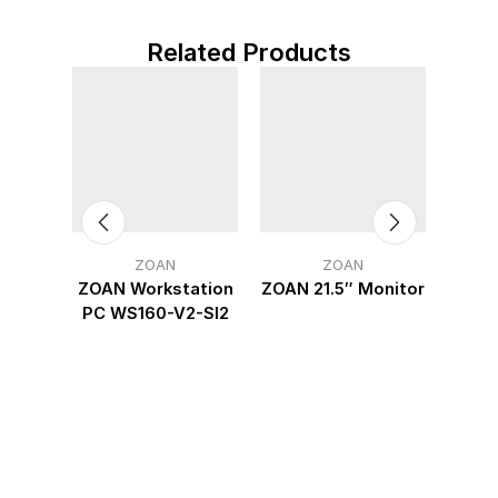
Related Products
ZOAN
ZOAN
R700-
ZOAN Workstation
ZOAN 21.5″ Monitor
ZOAN
U
PC WS160-V2-SI2