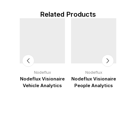
Related Products
Nodeflux
Nodeflux
onaire
Nodeflux Visionaire
Nodeflux Visionaire
Nodef
ition
Vehicle Analytics
People Analytics
Face