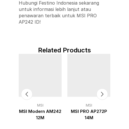
Hubungi Festino Indonesia sekarang
untuk informasi lebih lanjut atau
penawaran terbaik untuk MSI PRO
AP242 ID!
Related Products
MSI
MSI
2P 1M
MSI Modern AM242
MSI PRO AP272P
Mode
12M
14M