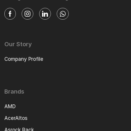
Our Story
Company Profile
Brands
AMD
AcerAltos
Asrock Rack