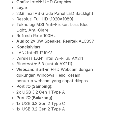
Intel® UHD Graphics
Grafis:
Layar:
23.8 inci IPS Grade Panel LED Backlight
Resolusi Full HD (1920×1080)
Teknologi MSI Anti-Flicker, Less Blue
Light, Anti-Glare
Refresh Rate 100Hz
2x 3W Speaker, Realtek ALC897
Audio:
Konektivitas:
LAN: Intel® I219-V
Wireless LAN: Intel Wi-Fi 6E AX211
Bluetooth: 5.3 (untuk AX211)
Built-in FHD Webcam dengan
Webcam:
dukungan Windows Hello, desain
penutup webcam yang dapat dilepas
Port I/O (Samping):
2x USB 3.2 Gen 1 Type A
Port I/O (Belakang):
1x USB 3.2 Gen 2 Type C
1x USB 3.2 Gen 2 Type A