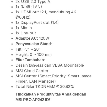
2x USB 2.0 Type A
1x RJ45 (LAN)
1x HDMI out (2.1, mendukung 4K
@60Hz)
1x DisplayPort out (1.4)
1x Mic-in
1x Line-out
120W
Adaptor AC:
Penyesuaian Stand:
Tilt: -5° ~ 20°
Height: 0 ~ 100 mm
Fitur Tambahan:
Desain
dan VESA Mountable
tool-less
MSI Cloud Center
MSI Center (Smart Priority, Smart Image
Finder, LAN Manager)
Total Nilai TKDN+BMP: 30.82%
Tingkatkan Produktivitas Anda dengan
MSI PRO AP242 ID!