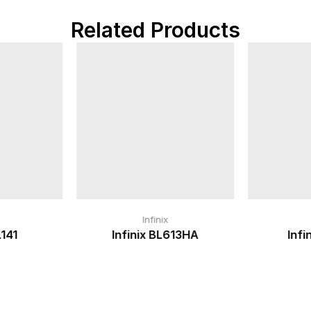
Related Products
Infinix
L141
Infinix BL613HA
Infi