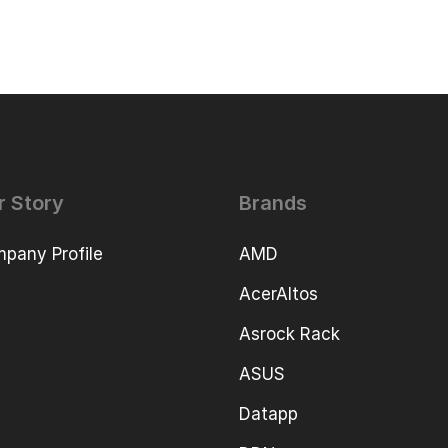
r Story
Brands
pany Profile
AMD
AcerAltos
Asrock Rack
ASUS
Datapp