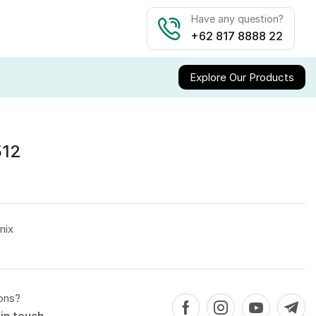
Have any question?
+62 817 8888 22
Explore Our Products
512
inix
ons?
in touch