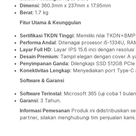
: 360.3mm x 237mm x 17.95mm
Dimensi
: 1.7 kg
Berat
Fitur Utama & Keunggulan
: Memiliki nilai TKDN+BMP
Sertifikasi TKDN Tinggi
: Ditenagai prosesor i5-1334U, 
Performa Andal
: Layar IPS 15.6 inci dengan resol
Layar Full HD
: Tampil elegan dengan cover A ya
Desain Premium
: Dilengkapi SSD 512GB PCI
Penyimpanan Ganda
: Menyediakan port Type-C
Konektivitas Lengkap
Software & Garansi
: Microsoft 365 (uji coba 1 bulan 
Software Terinstal
: 3 Tahun.
Garansi
Produk ini didistribusikan s
Informasi Pemesanan
partner, silakan menghubungi tim penjualan kami.