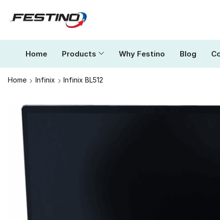
Home
Products
Why Festino
Blog
Co
Home
Infinix
Infinix BL512