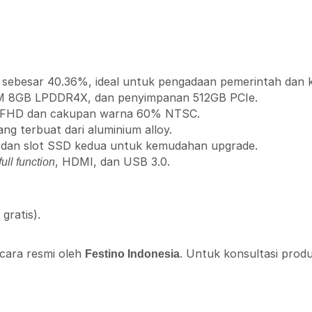
 sebesar 40.36%, ideal untuk pengadaan pemerintah dan 
RAM 8GB LPDDR4X, dan penyimpanan 512GB PCIe.
usi FHD dan cakupan warna 60% NTSC.
ng terbuat dari aluminium alloy.
e dan slot SSD kedua untuk kemudahan upgrade.
, HDMI, dan USB 3.0.
full function
gratis).
ecara resmi oleh
. Untuk konsultasi prod
Festino Indonesia