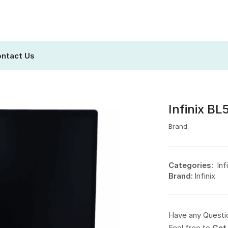
ntact Us
Infinix BL
Brand:
Categories:
Inf
Brand:
Infinix
Have any Questi
Feel free to
Get 