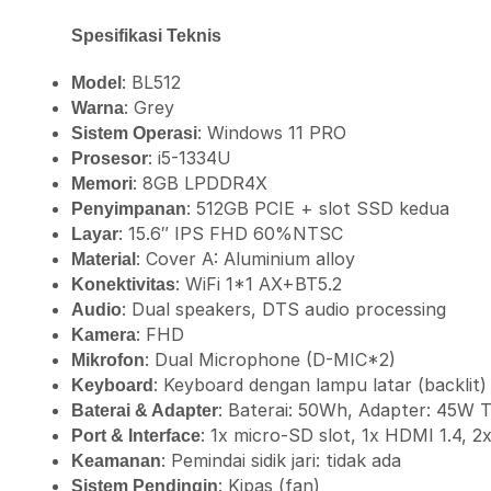
Spesifikasi Teknis
: BL512
Model
: Grey
Warna
: Windows 11 PRO
Sistem Operasi
: i5-1334U
Prosesor
: 8GB LPDDR4X
Memori
: 512GB PCIE + slot SSD kedua
Penyimpanan
: 15.6″ IPS FHD 60%NTSC
Layar
: Cover A: Aluminium alloy
Material
: WiFi 1*1 AX+BT5.2
Konektivitas
: Dual speakers, DTS audio processing
Audio
: FHD
Kamera
: Dual Microphone (D-MIC*2)
Mikrofon
: Keyboard dengan lampu latar (backlit)
Keyboard
: Baterai: 50Wh, Adapter: 45W 
Baterai & Adapter
: 1x micro-SD slot, 1x HDMI 1.4, 2
Port & Interface
: Pemindai sidik jari: tidak ada
Keamanan
: Kipas (fan)
Sistem Pendingin