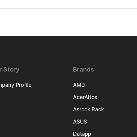
r Story
Brands
pany Profile
AMD
AcerAltos
Asrock Rack
ASUS
Datapp