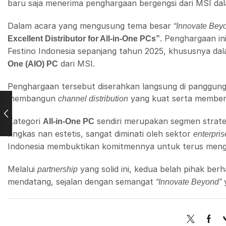
baru saja menerima penghargaan bergengsi dari MSI dal
Dalam acara yang mengusung tema besar
“Innovate Bey
. Penghargaan i
Excellent Distributor for All-in-One PCs”
Festino Indonesia sepanjang tahun 2025, khususnya da
dari MSI.
One (AIO) PC
Penghargaan tersebut diserahkan langsung di panggung
membangun
yang kuat serta membe
channel distribution
Kategori
sendiri merupakan segmen strat
All-in-One PC
ringkas nan estetis, sangat diminati oleh sektor
enterpris
Indonesia membuktikan komitmennya untuk terus meng
Melalui
yang solid ini, kedua belah pihak be
partnership
mendatang, sejalan dengan semangat
y
“Innovate Beyond”