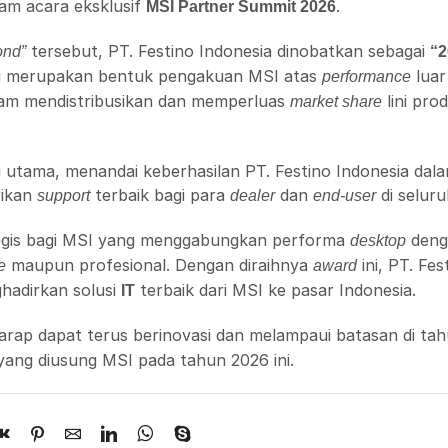
am acara eksklusif
.
MSI Partner Summit 2026
tersebut, PT. Festino Indonesia dinobatkan sebagai
ond”
“2
ni merupakan bentuk pengakuan MSI atas
luar
performance
lam mendistribusikan dan memperluas
lini pro
market share
 utama, menandai keberhasilan PT. Festino Indonesia dal
rikan
terbaik bagi para
dan
di seluru
support
dealer
end-user
egis bagi MSI yang menggabungkan performa
deng
desktop
maupun profesional. Dengan diraihnya
ini, PT. Fes
e
award
hadirkan solusi
terbaik dari MSI ke pasar Indonesia.
IT
rharap dapat terus berinovasi dan melampaui batasan di ta
ang diusung MSI pada tahun 2026 ini.