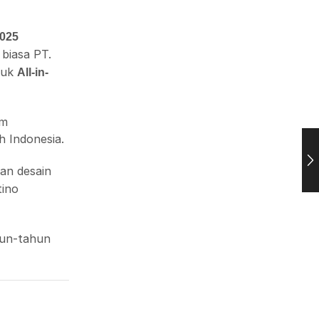
025
 biasa PT.
duk
All-in-
am
h Indonesia.
an desain
tino
hun-tahun